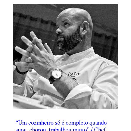
“Um cozinheiro só é completo quando
suou, chorou, trabalhou muito” / Chef