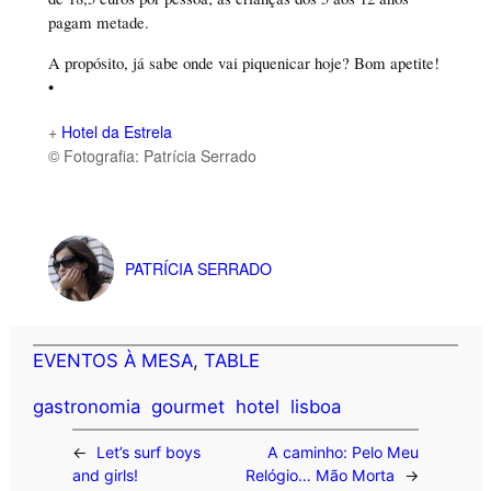
pagam metade.
A propósito, já sabe onde vai piquenicar hoje? Bom apetite!
•
+
Hotel da Estrela
© Fotografia: Patrícia Serrado
PATRÍCIA SERRADO
EVENTOS À MESA
, 
TABLE
gastronomia
gourmet
hotel
lisboa
←
Let’s surf boys
A caminho: Pelo Meu
and girls!
Relógio… Mão Morta
→