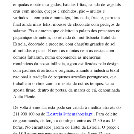
empadas e outros salgados, batatas fritas, salada de vegetais
crus com molho, queijos e enchidos, pão – muitos e
variados –, compota e manteiga, limonada, fruta e, para um
final ainda mais feliz, mousse de chocolate com pedaços de
salame. Eis a ementa que deleitou o palato dos presentes no
piquenique de ontem, no relvado do mui lisboeta Hotel da
Estrela, decorado a preceito, com chapéus grandes de sol,
almofadas e pufes. E nem as mantas nem as cestas com
comida faltaram, numa encomenda às memórias
românticas da nossa infância, agora estilizadas pelo design,
com padrões divertidos e originais, aliando a indústria têxtil
nacional à tradição de pequenos artesãos portugueses, que
trabalham o vime com a mestria de outros tempos. Uma
aposta firme, dentro de portas, da marca de cá, denominada
Anita Picnic.
De volta à ementa, esta pode ser criada à medida através do
211 900 100 ou de
E.estrela@themahotels.pt
. Para deleite
de gourmands, de terça a domingo, entre as 12.30 e as 15
horas. No encantador jardim do Hotel da Estrela. O preço é
de 18,5 euros por pessoa; as crianças dos 5 aos 12 anos