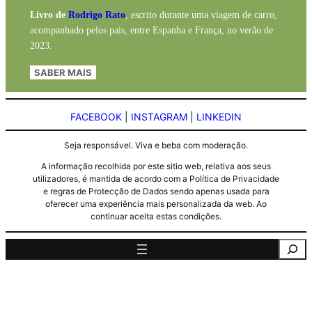
Livro de
Rodrigo Rato
, escrito durante uma viagem de carro,
acompanhado pelos pais, entre Espanha e França, no verão de
2023.
SABER MAIS
FACEBOOK
|
INSTAGRAM
|
LINKEDIN
Seja responsável. Viva e beba com moderação.
A informação recolhida por este sitio web, relativa aos seus
utilizadores, é mantida de acordo com a Política de Privacidade
e regras de Protecção de Dados sendo apenas usada para
oferecer uma experiência mais personalizada da web. Ao
continuar aceita estas condições.
Pesquisa