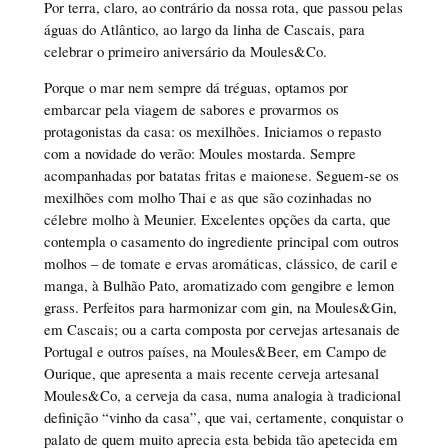
Por terra, claro, ao contrário da nossa rota, que passou pelas
águas do Atlântico, ao largo da linha de Cascais, para
celebrar o primeiro aniversário da Moules&Co.
Porque o mar nem sempre dá tréguas, optamos por
embarcar pela viagem de sabores e provarmos os
protagonistas da casa: os mexilhões. Iniciamos o repasto
com a novidade do verão: Moules mostarda. Sempre
acompanhadas por batatas fritas e maionese. Seguem-se os
mexilhões com molho Thai e as que são cozinhadas no
célebre molho à Meunier. Excelentes opções da carta, que
contempla o casamento do ingrediente principal com outros
molhos – de tomate e ervas aromáticas, clássico, de caril e
manga, à Bulhão Pato, aromatizado com gengibre e lemon
grass. Perfeitos para harmonizar com gin, na Moules&Gin,
em Cascais; ou a carta composta por cervejas artesanais de
Portugal e outros países, na Moules&Beer, em Campo de
Ourique, que apresenta a mais recente cerveja artesanal
Moules&Co, a cerveja da casa, numa analogia à tradicional
definição “vinho da casa”, que vai, certamente, conquistar o
palato de quem muito aprecia esta bebida tão apetecida em