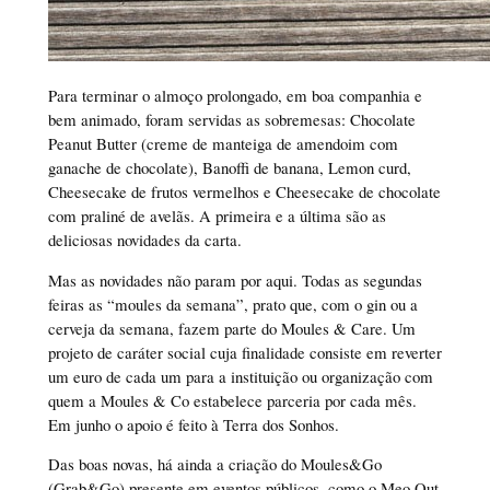
Para terminar o almoço prolongado, em boa companhia e
bem animado, foram servidas as sobremesas: Chocolate
Peanut Butter (creme de manteiga de amendoim com
ganache de chocolate), Banoffi de banana, Lemon curd,
Cheesecake de frutos vermelhos e Cheesecake de chocolate
com praliné de avelãs. A primeira e a última são as
deliciosas novidades da carta.
Mas as novidades não param por aqui. Todas as segundas
feiras as “moules da semana”, prato que, com o gin ou a
cerveja da semana, fazem parte do Moules & Care. Um
projeto de caráter social cuja finalidade consiste em reverter
um euro de cada um para a instituição ou organização com
quem a Moules & Co estabelece parceria por cada mês.
Em junho o apoio é feito à Terra dos Sonhos.
Das boas novas, há ainda a criação do Moules&Go
(Grab&Go) presente em eventos públicos, como o Meo Out