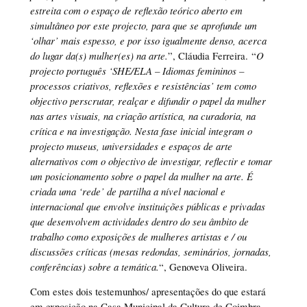
estreita com o espaço de reflexão teórico aberto em
simultâneo por este projecto, para que se aprofunde um
‘olhar’ mais espesso, e por isso igualmente denso, acerca
do lugar da(s) mulher(es) na arte.
”, Cláudia Ferreira. “
O
projecto português ‘SHE/ELA – Idiomas femininos –
processos criativos, reflexões e resistências’ tem como
objectivo perscrutar, realçar e difundir o papel da mulher
nas artes visuais, na criação artística, na curadoria, na
crítica e na investigação. Nesta fase inicial integram o
projecto museus, universidades e espaços de arte
alternativos com o objectivo de investigar, reflectir e tomar
um posicionamento sobre o papel da mulher na arte. É
criada uma ‘rede’ de partilha a nível nacional e
internacional que envolve instituições públicas e privadas
que desenvolvem actividades dentro do seu âmbito de
trabalho como exposições de mulheres artistas e / ou
discussões críticas (mesas redondas, seminários, jornadas,
conferências) sobre a temática.
“, Genoveva Oliveira.
Com estes dois testemunhos/ apresentações do que estará
em exposição na Casa Municipal da Cultura de Coimbra –