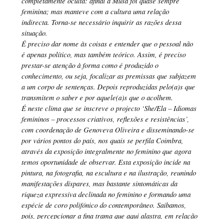
completamente oculta: afinal a Musa foi quase sempre
feminina; mas manteve com a cultura uma relação
indirecta. Torna-se necessário inquirir as razões dessa
situação.
É preciso dar nome às coisas e entender que o pessoal não
é apenas político, mas também teórico. Assim, é preciso
prestar-se atenção à forma como é produzido o
conhecimento, ou seja, focalizar as premissas que subjazem
a um corpo de sentenças. Depois reproduzidas pelo(a)s que
transmitem o saber e por aquele(a)s que o acolhem.
É neste clima que se inscreve o projecto ‘She/Ela – Idiomas
femininos – processos criativos, reflexões e resistências’,
com coordenação de Genoveva Oliveira e disseminando-se
por vários pontos do país, nos quais se perfila Coimbra,
através da exposição integralmente no feminino que agora
temos oportunidade de observar. Esta exposição incide na
pintura, na fotografia, na escultura e na ilustração, reunindo
manifestações díspares, mas bastante sintomáticas da
riqueza expressiva declinada no feminino e formando uma
espécie de coro polifónico do contemporâneo. Saibamos,
pois, percepcionar a fina trama que aqui alastra, em relação