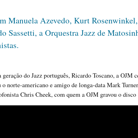
com Manuela Azevedo, Kurt Rosenwinkel, 
o Sassetti, a Orquestra Jazz de Matosi
istas.
geração do Jazz português, Ricardo Toscano, a OJM ce
u o norte-americano e amigo de longa-data Mark Turner
fonista Chris Cheek, com quem a OJM gravou o disco 