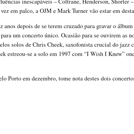
uências inescapáveis – Coltrane, Henderson, Shorter –
a vez em palco, a OJM e Mark Turner vão estar em des
z anos depois de se terem cruzado para gravar o álbum
o para um concerto único. Ocasião para se ouvirem as n
los solos de Chris Cheek, saxofonista crucial do jazz
eek estreou-se a solo em 1997 com “I Wish I Knew” ond
lo Porto em dezembro, tome nota destes dois concertos