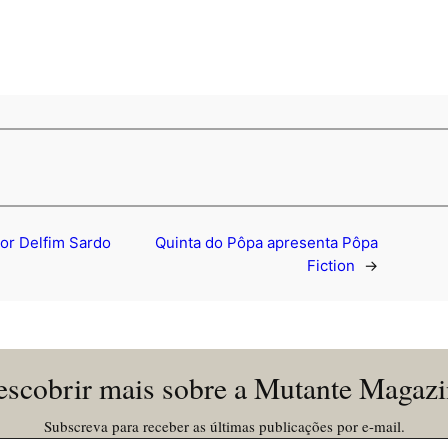
por Delfim Sardo
Quinta do Pôpa apresenta Pôpa
Fiction
→
scobrir mais sobre a Mutante Magaz
Subscreva para receber as últimas publicações por e-mail.