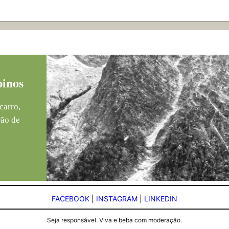
pinos
carro,
rão de
FACEBOOK
|
INSTAGRAM
|
LINKEDIN
Seja responsável. Viva e beba com moderação.