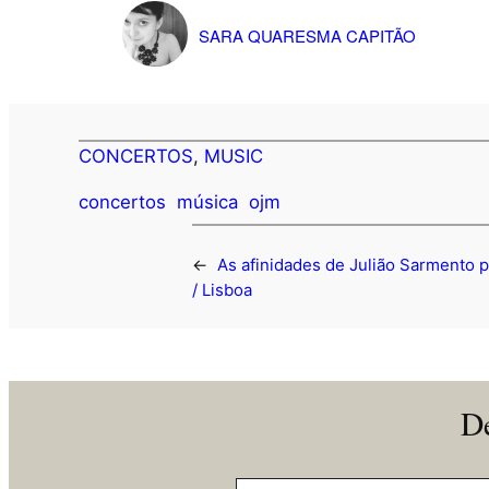
SARA QUARESMA CAPITÃO
CONCERTOS
, 
MUSIC
concertos
música
ojm
←
As afinidades de Julião Sarmento 
/ Lisboa
De
Insira o seu email…