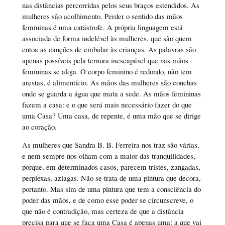
nas distâncias percorridas pelos seus braços estendidos. As
mulheres são acolhimento. Perder o sentido das mãos
femininas é uma catástrofe. A própria linguagem está
associada de forma indelével às mulheres, que são quem
entoa as canções de embalar às crianças. As palavras são
apenas possíveis pela ternura inescapável que nas mãos
femininas se aloja. O corpo feminino é redondo, não tem
arestas, é alimentício. As mãos das mulheres são conchas
onde se guarda a água que mata a sede. As mãos femininas
fazem a casa: e o que será mais necessário fazer do que
uma Casa? Uma casa, de repente, é uma mão que se dirige
ao coração.
As mulheres que Sandra B. B. Ferreira nos traz são várias,
e nem sempre nos olham com a maior das tranquilidades,
porque, em determinados casos, parecem tristes, zangadas,
perplexas, aziagas. Não se trata de uma pintura que decora,
portanto. Mas sim de uma pintura que tem a consciência do
poder das mãos, e de como esse poder se circunscreve, o
que não é contradição, mas certeza de que a distância
precisa para que se faça uma Casa é apenas uma: a que vai