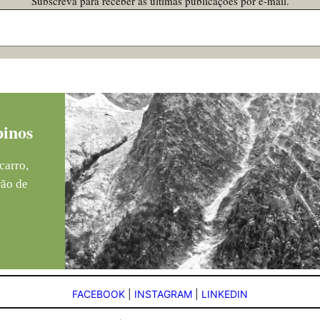
Subscreva para receber as últimas publicações por e-mail.
pinos
carro,
rão de
FACEBOOK
|
INSTAGRAM
|
LINKEDIN