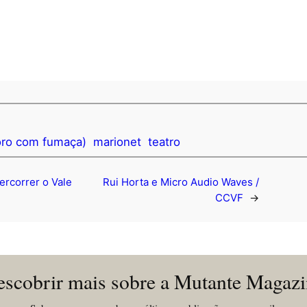
oro com fumaça)
marionet
teatro
ercorrer o Vale
Rui Horta e Micro Audio Waves /
CCVF
→
scobrir mais sobre a Mutante Magaz