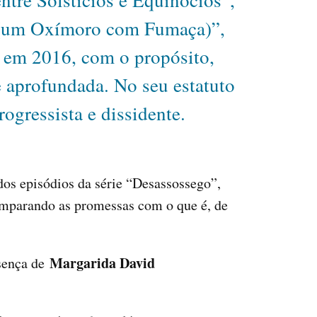
tre Solstícios e Equinócios”,
o (um Oxímoro com Fumaça)”,
 em 2016, com o propósito,
e aprofundada. No seu estatuto
gressista e dissidente.
dos episódios da série “Desassossego”,
comparando as promessas com o que é, de
Margarida David
esença de