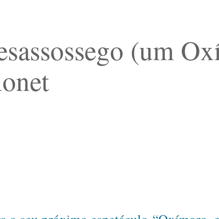
esassossego (um O
ionet