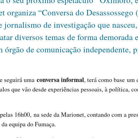
a o seu próximo espetáculo “Oxímoro, en
net organiza “Conversa do Desassosseg
 jornalismo de investigação que nasceu,
tratar diversos temas de forma demorada 
 órgão de comunicação independente, pro
conversa informal
 se seguirá uma
, terá como base um 
ulos que vão desde experiências pessoais, à política, 
 pelas 16h00, na sede da Marionet, contando com a pr
as da equipa do Fumaça.