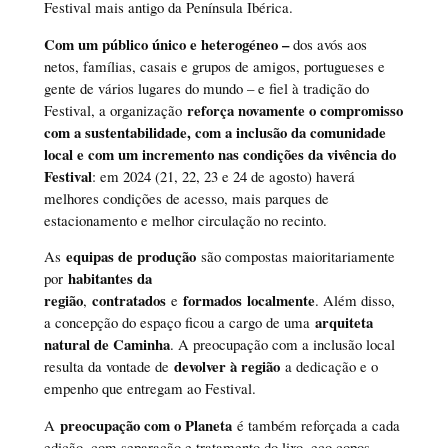
Festival mais antigo da Península Ibérica.
Com um público único e heterogéneo –
dos avós aos
netos, famílias, casais e grupos de amigos, portugueses e
gente de vários lugares do mundo – e fiel à tradição do
reforça novamente o compromisso
Festival, a organização
com a sustentabilidade, com a inclusão da comunidade
local e com um incremento nas condições da vivência do
Festival
: em 2024 (21, 22, 23 e 24 de agosto) haverá
melhores condições de acesso, mais parques de
estacionamento e melhor circulação no recinto.
equipas de produção
As
são compostas maioritariamente
habitantes da
por
região
contratados
formados
localmente
,
e
. Além disso,
arquiteta
a concepção do espaço ficou a cargo de uma
natural de Caminha
. A preocupação com a inclusão local
devolver à região
resulta da vontade de
a dedicação e o
empenho que entregam ao Festival.
preocupação com o Planeta
A
é também reforçada a cada
edição, com separação e tratamento do lixo, eco copos,