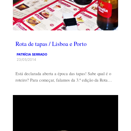
Rota de tapas / Lisboa e Porto
PATRÍCIA SERRADO
23/05/2014
Está declarada aberta a época das tapas! Sabe qual é o
roteiro? Para começar, falamos da 3.ª edição da Rota…