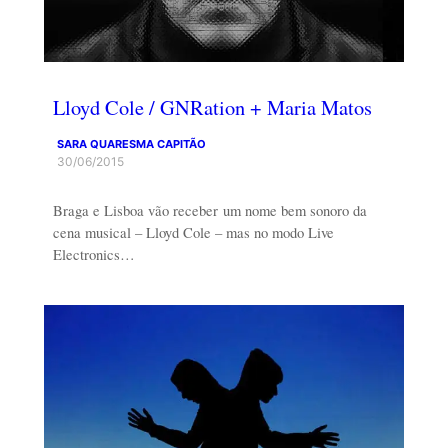
Lloyd Cole / GNRation + Maria Matos
SARA QUARESMA CAPITÃO
30/06/2015
Braga e Lisboa vão receber um nome bem sonoro da
cena musical – Lloyd Cole – mas no modo Live
Electronics…