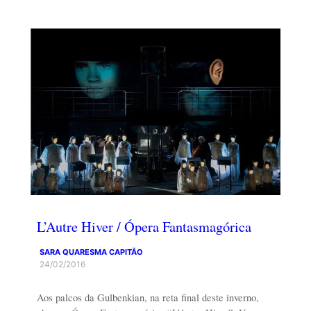
L’Autre Hiver / Ópera Fantasmagórica
SARA QUARESMA CAPITÃO
24/02/2016
Aos palcos da Gulbenkian, na reta final deste inverno,