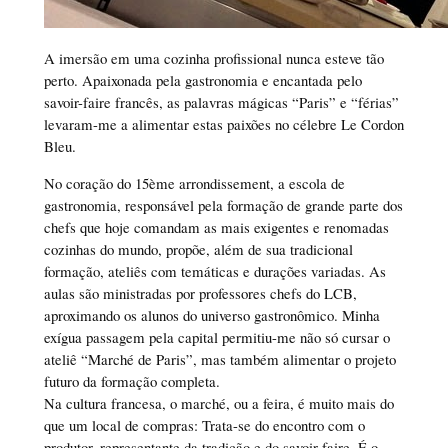
A imersão em uma cozinha profissional nunca esteve tão
perto. Apaixonada pela gastronomia e encantada pelo
savoir-faire francês, as palavras mágicas “Paris” e “férias”
levaram-me a alimentar estas paixões no célebre Le Cordon
Bleu.
No coração do 15ème arrondissement, a escola de
gastronomia, responsável pela formação de grande parte dos
chefs que hoje comandam as mais exigentes e renomadas
cozinhas do mundo, propõe, além de sua tradicional
formação, ateliês com temáticas e durações variadas. As
aulas são ministradas por professores chefs do LCB,
aproximando os alunos do universo gastronômico. Minha
exígua passagem pela capital permitiu-me não só cursar o
ateliê “Marché de Paris”, mas também alimentar o projeto
futuro da formação completa.
Na cultura francesa, o marché, ou a feira, é muito mais do
que um local de compras: Trata-se do encontro com o
produtor, representante da tradição e do savoir-faire. É o