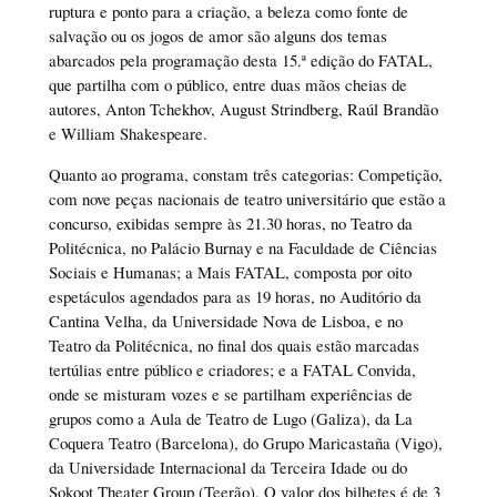
ruptura e ponto para a criação, a beleza como fonte de
salvação ou os jogos de amor são alguns dos temas
abarcados pela programação desta 15.ª edição do FATAL,
que partilha com o público, entre duas mãos cheias de
autores, Anton Tchekhov, August Strindberg, Raúl Brandão
e William Shakespeare.
Quanto ao programa, constam três categorias: Competição,
com nove peças nacionais de teatro universitário que estão a
concurso, exibidas sempre às 21.30 horas, no Teatro da
Politécnica, no Palácio Burnay e na Faculdade de Ciências
Sociais e Humanas; a Mais FATAL, composta por oito
espetáculos agendados para as 19 horas, no Auditório da
Cantina Velha, da Universidade Nova de Lisboa, e no
Teatro da Politécnica, no final dos quais estão marcadas
tertúlias entre público e criadores; e a FATAL Convida,
onde se misturam vozes e se partilham experiências de
grupos como a Aula de Teatro de Lugo (Galiza), da La
Coquera Teatro (Barcelona), do Grupo Maricastaña (Vigo),
da Universidade Internacional da Terceira Idade ou do
Sokoot Theater Group (Teerão). O valor dos bilhetes é de 3