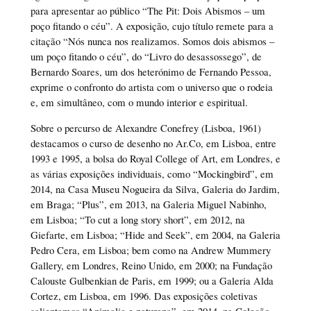
para apresentar ao público “The Pit: Dois Abismos – um
poço fitando o céu”. A exposição, cujo título remete para a
citação “Nós nunca nos realizamos. Somos dois abismos –
um poço fitando o céu”, do “Livro do desassossego”, de
Bernardo Soares, um dos heterónimo de Fernando Pessoa,
exprime o confronto do artista com o universo que o rodeia
e, em simultâneo, com o mundo interior e espiritual.
Sobre o percurso de Alexandre Conefrey (Lisboa, 1961)
destacamos o curso de desenho no Ar.Co, em Lisboa, entre
1993 e 1995, a bolsa do Royal College of Art, em Londres, e
as várias exposições individuais, como “Mockingbird”, em
2014, na Casa Museu Nogueira da Silva, Galeria do Jardim,
em Braga; “Plus”, em 2013, na Galeria Miguel Nabinho,
em Lisboa; “To cut a long story short”, em 2012, na
Giefarte, em Lisboa; “Hide and Seek”, em 2004, na Galeria
Pedro Cera, em Lisboa; bem como na Andrew Mummery
Gallery, em Londres, Reino Unido, em 2000; na Fundação
Calouste Gulbenkian de Paris, em 1999; ou a Galeria Alda
Cortez, em Lisboa, em 1996. Das exposições coletivas
salientamos “Animalia e natureza”, em 2014, na Coleção