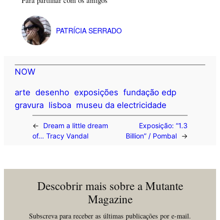
PATRÍCIA SERRADO
NOW
arte
desenho
exposições
fundação edp
gravura
lisboa
museu da electricidade
←
Dream a little dream
Exposição: “1.3
of… Tracy Vandal
Billion” / Pombal
→
Descobrir mais sobre a Mutante
Magazine
Subscreva para receber as últimas publicações por e-mail.