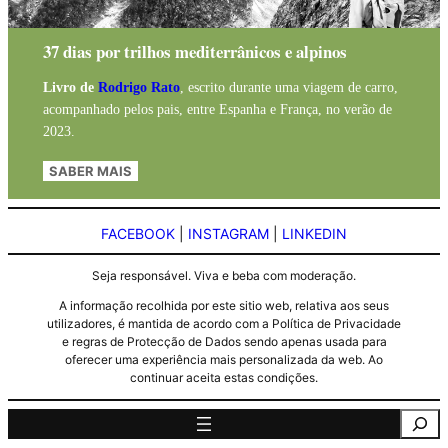
37 dias por trilhos mediterrânicos e alpinos
Livro de
Rodrigo Rato
, escrito durante uma viagem de carro,
acompanhado pelos pais, entre Espanha e França, no verão de
2023.
SABER MAIS
FACEBOOK
|
INSTAGRAM
|
LINKEDIN
Seja responsável. Viva e beba com moderação.
A informação recolhida por este sitio web, relativa aos seus
utilizadores, é mantida de acordo com a Política de Privacidade
e regras de Protecção de Dados sendo apenas usada para
oferecer uma experiência mais personalizada da web. Ao
continuar aceita estas condições.
Pesquisa