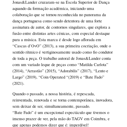
Jonas&Lander cruzaram-se na Escola Superior de Dança
aquando da formação académica, iniciando uma
colaboração que se tornou reconhecida no panorama da
dança portuguesa como sendo detentora de uma forte
assinatura de autor, de contornos singulares, que explora a
fusão entre distintas artes cénicas, com especial destaque
para a música. Esta marca é desde logo aflorada em
“Cascas d’OvO” (2013), a sua primeira cocriação, onde o
sentido rítmico é vertiginosamente usado como fio condutor
de toda a peça. O trabalho autoral de Jonas&Lander conta
com um variado leque de peças como “Matilda Carlota”
(2014), “Arrastão” (2015), “Adorabilis” (2017), “Lento e
Largo” (2019), “Coin Operated “(2019) e “Bate Fado”
(2021).
Quando o passado, a nossa história, é repescada,
reinventada, renovada e se torna contemporânea, inovadora,
sem deixar de ser, simultaneamente, passado.
“Bate Fado” é um excepcional espectáculo que tivemos o
imenso prazer de ver, pela mão do TAGV em Coimbra, e
que apenas podemos dizer que é: imperdível!