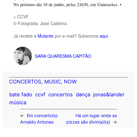
No próximo dia 18 de junho, pelas 21h30, em Guimarães. •
+ CCVF
© Fotografia: José Caldeira.
Já recebe a
Mutante
por e-mail? Subscreva
aqui
.
SARA QUARESMA CAPITÃO
CONCERTOS
, 
MUSIC
, 
NOW
bate fado
ccvf
concertos
dança
jonas&lander
música
←
Em concerto(s):
Há um lugar onde as
Arnaldo Antunes
pizzas são divin(a)i(s)
→