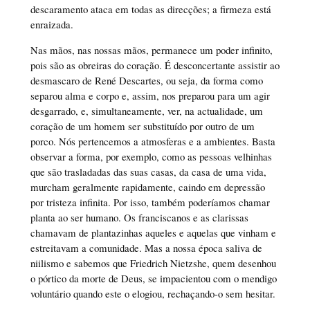
descaramento ataca em todas as direcções; a firmeza está
enraizada.
Nas mãos, nas nossas mãos, permanece um poder infinito,
pois são as obreiras do coração. É desconcertante assistir ao
desmascaro de René Descartes, ou seja, da forma como
separou alma e corpo e, assim, nos preparou para um agir
desgarrado, e, simultaneamente, ver, na actualidade, um
coração de um homem ser substituído por outro de um
porco. Nós pertencemos a atmosferas e a ambientes. Basta
observar a forma, por exemplo, como as pessoas velhinhas
que são trasladadas das suas casas, da casa de uma vida,
murcham geralmente rapidamente, caindo em depressão
por tristeza infinita. Por isso, também poderíamos chamar
planta ao ser humano. Os franciscanos e as clarissas
chamavam de plantazinhas aqueles e aquelas que vinham e
estreitavam a comunidade. Mas a nossa época saliva de
niilismo e sabemos que Friedrich Nietzshe, quem desenhou
o pórtico da morte de Deus, se impacientou com o mendigo
voluntário quando este o elogiou, rechaçando-o sem hesitar.