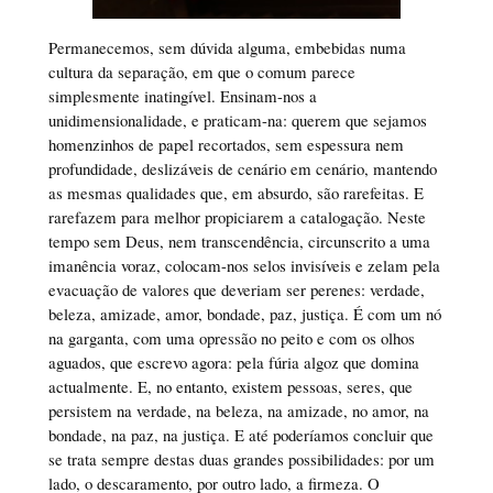
Permanecemos, sem dúvida alguma, embebidas numa
cultura da separação, em que o comum parece
simplesmente inatingível. Ensinam-nos a
unidimensionalidade, e praticam-na: querem que sejamos
homenzinhos de papel recortados, sem espessura nem
profundidade, deslizáveis de cenário em cenário, mantendo
as mesmas qualidades que, em absurdo, são rarefeitas. E
rarefazem para melhor propiciarem a catalogação. Neste
tempo sem Deus, nem transcendência, circunscrito a uma
imanência voraz, colocam-nos selos invisíveis e zelam pela
evacuação de valores que deveriam ser perenes: verdade,
beleza, amizade, amor, bondade, paz, justiça. É com um nó
na garganta, com uma opressão no peito e com os olhos
aguados, que escrevo agora: pela fúria algoz que domina
actualmente. E, no entanto, existem pessoas, seres, que
persistem na verdade, na beleza, na amizade, no amor, na
bondade, na paz, na justiça. E até poderíamos concluir que
se trata sempre destas duas grandes possibilidades: por um
lado, o descaramento, por outro lado, a firmeza. O