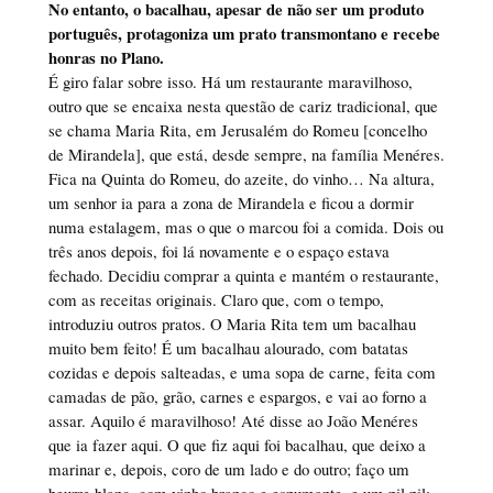
No entanto, o bacalhau, apesar de não ser um produto
português, protagoniza um prato transmontano e recebe
honras no Plano.
É giro falar sobre isso. Há um restaurante maravilhoso,
outro que se encaixa nesta questão de cariz tradicional, que
se chama Maria Rita, em Jerusalém do Romeu [concelho
de Mirandela], que está, desde sempre, na família Menéres.
Fica na Quinta do Romeu, do azeite, do vinho… Na altura,
um senhor ia para a zona de Mirandela e ficou a dormir
numa estalagem, mas o que o marcou foi a comida. Dois ou
três anos depois, foi lá novamente e o espaço estava
fechado. Decidiu comprar a quinta e mantém o restaurante,
com as receitas originais. Claro que, com o tempo,
introduziu outros pratos. O Maria Rita tem um bacalhau
muito bem feito! É um bacalhau alourado, com batatas
cozidas e depois salteadas, e uma sopa de carne, feita com
camadas de pão, grão, carnes e espargos, e vai ao forno a
assar. Aquilo é maravilhoso! Até disse ao João Menéres
que ia fazer aqui. O que fiz aqui foi bacalhau, que deixo a
marinar e, depois, coro de um lado e do outro; faço um