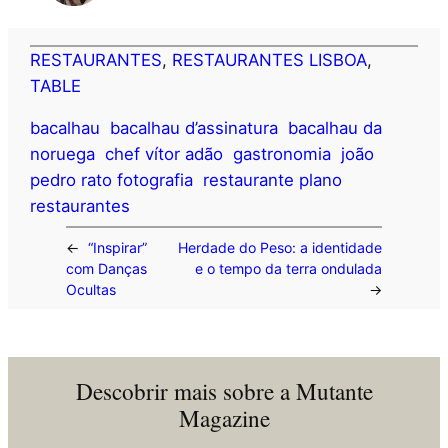
RESTAURANTES
, 
RESTAURANTES LISBOA
, 
TABLE
bacalhau
bacalhau d’assinatura
bacalhau da
noruega
chef vítor adão
gastronomia
joão
pedro rato fotografia
restaurante plano
restaurantes
←
“Inspirar”
Herdade do Peso: a identidade
com Danças
e o tempo da terra ondulada
Ocultas
→
Descobrir mais sobre a Mutante
Magazine