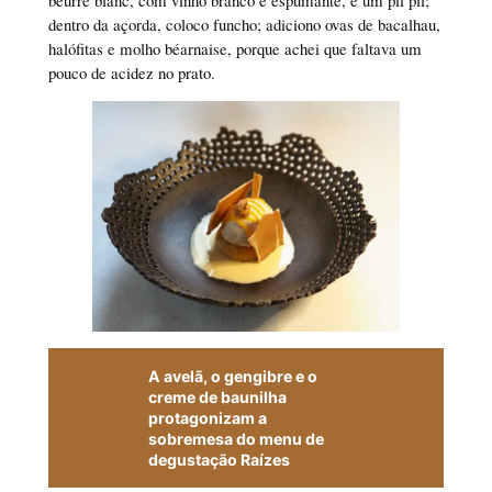
beurre blanc, com vinho branco e espumante, e um pil pil;
dentro da açorda, coloco funcho; adiciono ovas de bacalhau,
halófitas e molho béarnaise, porque achei que faltava um
pouco de acidez no prato.
A avelã, o gengibre e o
creme de baunilha
protagonizam a
sobremesa do menu de
degustação Raízes