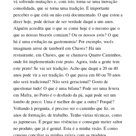
vá sofrendo mutações e, com isto, torna-se uma inovação
consolidada, que se torna uma tradição. É importante
perceber o que está ou não está documentado. O que estou a
dizer hoje, pode deixar de ser verdade daqui a uns anos.
Alguém acredita que o que se come hoje é o mesmo que o
que as nossas bisavós comiam? Ou os nossos avós? O que
há é uma evolução na gastronomia! Por exemplo, vocês
imaginam arroz de tamboril em Chaves? Há um
restaurante, em Chaves, que se chamava Quatro Caminhos,
onde foi implementado este prato. Agora, toda a gente tem
este prato! Se vai ser tradição. Acho que daqui a 20 ou 40
anos pode vir a ser tradição. O que passa em 60 ou 70 anos
não será tradicional? Não será geracional? Gosto de
questionar tudo! O que é uma bifana? Pode ser uma fevera
em Mafra, no Porto é o desfiado da pá, aqui pode ser um
lombo de porco. Uma é melhor do que a outra? Porquê?
Voltando à pergunta, é preciso ver o caminho que fiz, os
anos de formação, de trabalho. Tenho várias técnicas, como
as japonesas. É pegar nas vivências e conseguir meter sabor
no produto, que já é genial. Esta é a minha visão. É como
consigo conciliar as minhas raízes com os produtos.