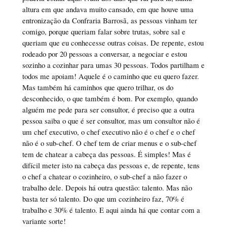
altura em que andava muito cansado, em que houve uma
entronização da Confraria Barrosã, as pessoas vinham ter
comigo, porque queriam falar sobre trutas, sobre sal e
queriam que eu conhecesse outras coisas. De repente, estou
rodeado por 20 pessoas a conversar, a negociar e estou
sozinho a cozinhar para umas 30 pessoas. Todos partilham e
todos me apoiam! Aquele é o caminho que eu quero fazer.
Mas também há caminhos que quero trilhar, os do
desconhecido, o que também é bom. Por exemplo, quando
alguém me pede para ser consultor, é preciso que a outra
pessoa saiba o que é ser consultor, mas um consultor não é
um chef executivo, o chef executivo não é o chef e o chef
não é o sub-chef. O chef tem de criar menus e o sub-chef
tem de chatear a cabeça das pessoas. É simples! Mas é
difícil meter isto na cabeça das pessoas e, de repente, tens
o chef a chatear o cozinheiro, o sub-chef a não fazer o
trabalho dele. Depois há outra questão: talento. Mas não
basta ter só talento. Do que um cozinheiro faz, 70% é
trabalho e 30% é talento. E aqui ainda há que contar com a
variante sorte!