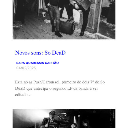
Novos sons: So DeaD
SARA QUARESMA CAPITÃO
04/02/2025
Está no ar Push/Caroussel, primeiro de dois 7″ de So
DeaD que antecipa o segundo LP da banda a ser
editado…