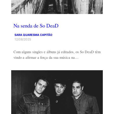
Na senda de So DeaD
SARA QUARESMA CAPITÃO
12/08/2025
Com alguns singles e álbuns já editados, os So DeaD têm
vindo a afirmar a força da sua música na…