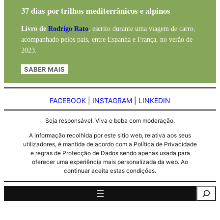
37 dias por trilhos mediterrânicos e alpinos
Livro de
Rodrigo Rato
, escrito durante uma viagem de carro,
acompanhado pelos pais, entre Espanha e França, no verão de
2023.
SABER MAIS
FACEBOOK
|
INSTAGRAM
|
LINKEDIN
Seja responsável. Viva e beba com moderação.
A informação recolhida por este sitio web, relativa aos seus
utilizadores, é mantida de acordo com a Política de Privacidade
e regras de Protecção de Dados sendo apenas usada para
oferecer uma experiência mais personalizada da web. Ao
continuar aceita estas condições.
Pesquisa