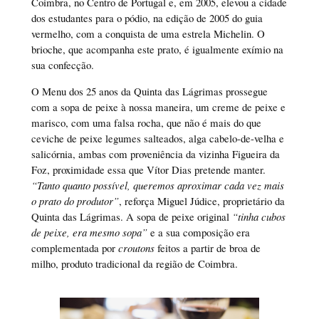
Coimbra, no Centro de Portugal e, em 2005, elevou a cidade
dos estudantes para o pódio, na edição de 2005 do guia
vermelho, com a conquista de uma estrela Michelin. O
brioche, que acompanha este prato, é igualmente exímio na
sua confecção.
O Menu dos 25 anos da Quinta das Lágrimas prossegue
com a sopa de peixe à nossa maneira, um creme de peixe e
marisco, com uma falsa rocha, que não é mais do que
ceviche de peixe legumes salteados, alga cabelo-de-velha e
salicórnia, ambas com proveniência da vizinha Figueira da
Foz, proximidade essa que Vítor Dias pretende manter.
“Tanto quanto possível, queremos aproximar cada vez mais
o prato do produtor”
, reforça Miguel Júdice, proprietário da
Quinta das Lágrimas. A sopa de peixe original
“tinha cubos
de peixe, era mesmo sopa”
e a sua composição era
complementada por
croutons
feitos a partir de broa de
milho, produto tradicional da região de Coimbra.