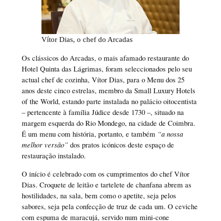
Vítor Dias, o chef do Arcadas
Os clássicos do Arcadas, o mais afamado restaurante do
Hotel Quinta das Lágrimas, foram seleccionados pelo seu
actual chef de cozinha, Vítor Dias, para o Menu dos 25
anos deste cinco estrelas, membro da Small Luxury Hotels
of the World, estando parte instalada no palácio oitocentista
– pertencente à família Júdice desde 1730 –, situado na
margem esquerda do Rio Mondego, na cidade de Coimbra.
É um menu com história, portanto, e também
“a nossa
melhor versão”
dos pratos icónicos deste espaço de
restauração instalado.
O início é celebrado com os cumprimentos do chef Vítor
Dias. Croquete de leitão e tartelete de chanfana abrem as
hostilidades, na sala, bem como o apetite, seja pelos
sabores, seja pela confecção de truz de cada um. O ceviche
com espuma de maracujá, servido num mini-cone