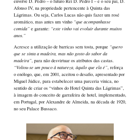
envolve D. Pedro – o futuro Rei D. Pedro I – e o seu pai, D.
Afonso IV, na propriedade pertencente à Quinta das
Lágrimas. Ou seja, Carlos Lucas não quis fazer um rosé
aromático, mas antes um vinho
“que acompanhasse
comida”
e garante:
“este vinho vai evoluir durante muitos
anos.”
Acresce a utilização de barricas sem tosta, porque
“quero
que se sinta a madeira, mas não gosto do sabor da
madeira”
, para não desvirtuar os atributos das castas.
“Voltou-se um pouco à natureza, àquilo que ela é”
, reforça
o enólogo, que, em 2001, aceitou o desafio, apresentado por
Miguel Júdice, para estabelecer uma parceria vínica, no
sentido de criar os “vinhos do Hotel Quinta das Lágrimas”,
à imagem do conceito de garrafeira de hotel, implementado,
em Portugal, por Alexandre de Almeida, na década de 1920,
no seu Palace Bussaco.