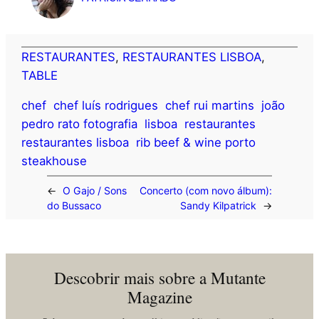
RESTAURANTES
, 
RESTAURANTES LISBOA
, 
TABLE
chef
chef luís rodrigues
chef rui martins
joão
pedro rato fotografia
lisboa
restaurantes
restaurantes lisboa
rib beef & wine porto
steakhouse
←
O Gajo / Sons
Concerto (com novo álbum):
do Bussaco
Sandy Kilpatrick
→
Descobrir mais sobre a Mutante
Magazine