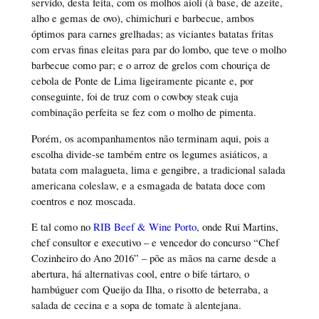
servido, desta feita, com os molhos aioli (à base, de azeite,
alho e gemas de ovo), chimichuri e barbecue, ambos
óptimos para carnes grelhadas; as viciantes batatas fritas
com ervas finas eleitas para par do lombo, que teve o molho
barbecue como par; e o arroz de grelos com chouriça de
cebola de Ponte de Lima ligeiramente picante e, por
conseguinte, foi de truz com o cowboy steak cuja
combinação perfeita se fez com o molho de pimenta.
Porém, os acompanhamentos não terminam aqui, pois a
escolha divide-se também entre os legumes asiáticos, a
batata com malagueta, lima e gengibre, a tradicional salada
americana coleslaw, e a esmagada de batata doce com
coentros e noz moscada.
E tal como no
RIB Beef & Wine Porto
, onde Rui Martins,
chef consultor e executivo – e vencedor do concurso “Chef
Cozinheiro do Ano 2016” – põe as mãos na carne desde a
abertura, há alternativas cool, entre o bife tártaro, o
hambúguer com Queijo da Ilha, o risotto de beterraba, a
salada de cecina e a sopa de tomate à alentejana.