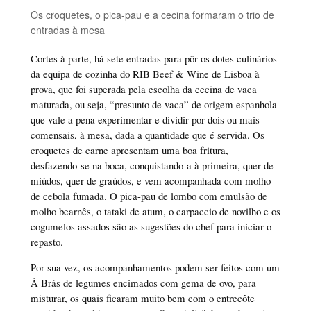
Os croquetes, o pica-pau e a cecina formaram o trio de
entradas à mesa
Cortes à parte, há sete entradas para pôr os dotes culinários
da equipa de cozinha do RIB Beef & Wine de Lisboa à
prova, que foi superada pela escolha da cecina de vaca
maturada, ou seja, “presunto de vaca” de origem espanhola
que vale a pena experimentar e dividir por dois ou mais
comensais, à mesa, dada a quantidade que é servida. Os
croquetes de carne apresentam uma boa fritura,
desfazendo-se na boca, conquistando-a à primeira, quer de
miúdos, quer de graúdos, e vem acompanhada com molho
de cebola fumada. O pica-pau de lombo com emulsão de
molho bearnês, o tataki de atum, o carpaccio de novilho e os
cogumelos assados são as sugestões do chef para iniciar o
repasto.
Por sua vez, os acompanhamentos podem ser feitos com um
À Brás de legumes encimados com gema de ovo, para
misturar, os quais ficaram muito bem com o entrecôte