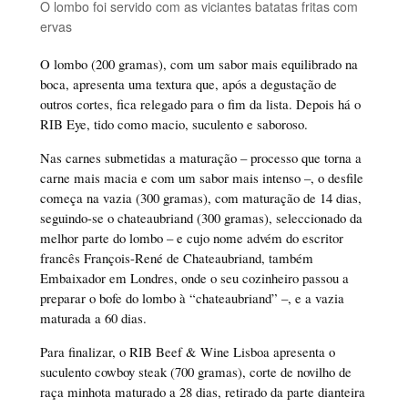
O lombo foi servido com as viciantes batatas fritas com
ervas
O lombo (200 gramas), com um sabor mais equilibrado na
boca, apresenta uma textura que, após a degustação de
outros cortes, fica relegado para o fim da lista. Depois há o
RIB Eye, tido como macio, suculento e saboroso.
Nas carnes submetidas a maturação – processo que torna a
carne mais macia e com um sabor mais intenso –, o desfile
começa na vazia (300 gramas), com maturação de 14 dias,
seguindo-se o chateaubriand (300 gramas), seleccionado da
melhor parte do lombo – e cujo nome advém do escritor
francês François-René de Chateaubriand, também
Embaixador em Londres, onde o seu cozinheiro passou a
preparar o bofe do lombo à “chateaubriand” –, e a vazia
maturada a 60 dias.
Para finalizar, o RIB Beef & Wine Lisboa apresenta o
suculento cowboy steak (700 gramas), corte de novilho de
raça minhota maturado a 28 dias, retirado da parte dianteira