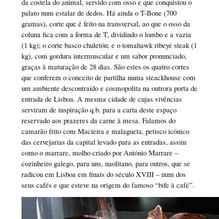
da costela do animal, servido com osso e que conquistou o
palato num estalar de dedos. Há ainda o T-Bone (700
gramas), corte que é feito na transversal, ao que o osso da
coluna fica com a forma de T, dividindo o lombo e a vazia
(1 kg); o corte basco chuletón; e o tomahawk ribeye steak (1
kg), com gordura intermuscular e um sabor pronunciado,
graças à maturação de 28 dias. São estes os quatro cortes
que conferem o conceito de partilha numa steackhouse com
um ambiente descontraído e cosmopolita na outrora porta de
entrada de Lisboa. A mesma cidade de cujas vivências
serviram de inspiração q.b. para a carta deste espaço
reservado aos prazeres da carne à mesa. Falamos do
camarão frito com Macieira e malagueta, petisco icónico
das cervejarias da capital levado para as entradas, assim
como o marrare, molho criado por António Marrare –
cozinheiro galego, para uns, naolitano, para outros, que se
radicou em Lisboa em finais do século XVIII – num dos
seus cafés e que esteve na origem do famoso “bife à café”.