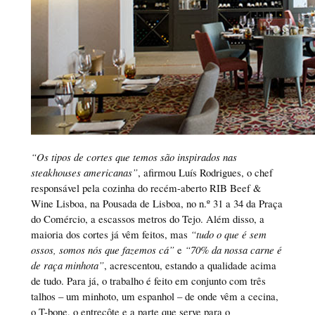
“Os tipos de cortes que temos são inspirados nas
steakhouses americanas”
, afirmou Luís Rodrigues, o chef
responsável pela cozinha do recém-aberto RIB Beef &
Wine Lisboa, na Pousada de Lisboa, no n.º 31 a 34 da Praça
do Comércio, a escassos metros do Tejo. Além disso, a
maioria dos cortes já vêm feitos, mas
“tudo o que é sem
ossos, somos nós que fazemos cá”
e
“70% da nossa carne é
de raça minhota”
, acrescentou, estando a qualidade acima
de tudo. Para já, o trabalho é feito em conjunto com três
talhos – um minhoto, um espanhol – de onde vêm a cecina,
o T-bone, o entrecôte e a parte que serve para o