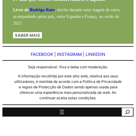
Livro de
Rodrigo Rato
, escrito durante uma viagem de carro,
acompanhado pelos pais, entre Espanha e França, no verão de
2023.
SABER MAIS
FACEBOOK
|
INSTAGRAM
|
LINKEDIN
Seja responsável. Viva e beba com moderação.
A informação recolhida por este sitio web, relativa aos seus
utilizadores, é mantida de acordo com a Política de Privacidade
e regras de Protecção de Dados sendo apenas usada para
oferecer uma experiência mais personalizada da web. Ao
continuar aceita estas condições.
Pesquisa