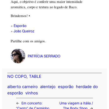
Aqui, o objetivo é conferir uma maior intensidade
aromática, corpo e textura ao legado de Baco.
Brindemos! •
+
Esporão
+
João Queiroz
Partilhe com os amigos.
PATRÍCIA SERRADO
NO COPO
, 
TABLE
alberto carneiro
alentejo
esporão
herdade do
esporão
vinhos
←
Em concerto:
Uma viagem a Itália /
“Canto” de Carminho
The Body Shop
→