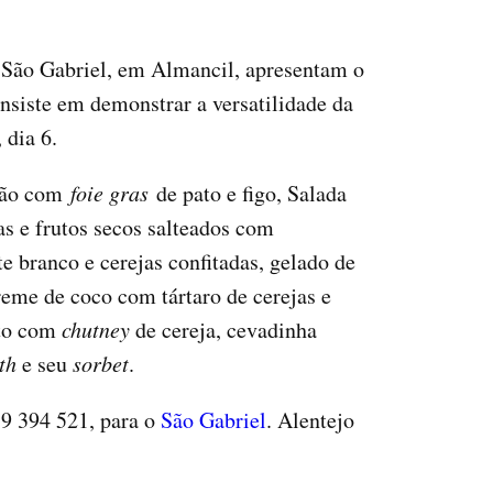
 São Gabriel, em Almancil, apresentam o
onsiste em demonstrar a versatilidade da
 dia 6.
ndão com
foie gras
de pato e figo, Salada
jas e frutos secos salteados com
e branco e cerejas confitadas, gelado de
eme de coco com tártaro de cerejas e
to com
chutney
de cereja, cevadinha
th
e seu
sorbet
.
89 394 521, para o
São Gabriel
. Alentejo