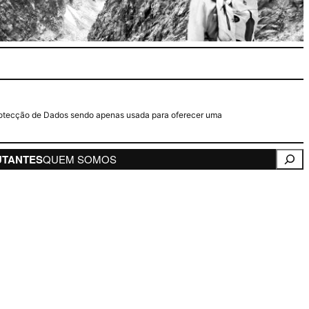
e Protecção de Dados sendo apenas usada para oferecer uma
Pesqui
UTANTES
QUEM SOMOS