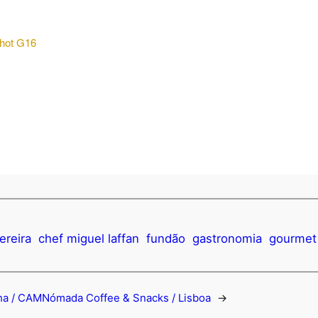
hot G16
ereira
chef miguel laffan
fundão
gastronomia
gourmet
ha / CAM
Nómada Coffee & Snacks / Lisboa
→