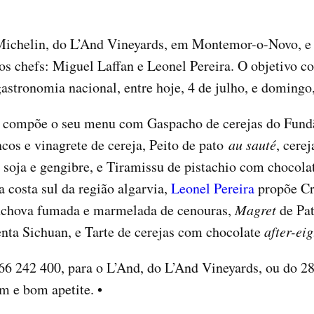
 Michelin, do L’And Vineyards, em Montemor-o-Novo, e
os chefs: Miguel Laffan e Leonel Pereira. O objetivo c
astronomia nacional, entre hoje, 4 de julho, e domingo,
n compõe o seu menu com Gaspacho de cerejas do Fu
cos e vinagrete de cereja, Peito de pato
au sauté
, cere
 soja e gengibre, e Tiramissu de pistachio com chocolat
na costa sul da região algarvia,
Leonel Pereira
propõe Cr
nchova fumada e marmelada de cenouras,
Magret
de Pa
menta Sichuan, e Tarte de cerejas com chocolate
after-eig
266 242 400, para o L’And, do L’And Vineyards, ou do 2
m e bom apetite. •