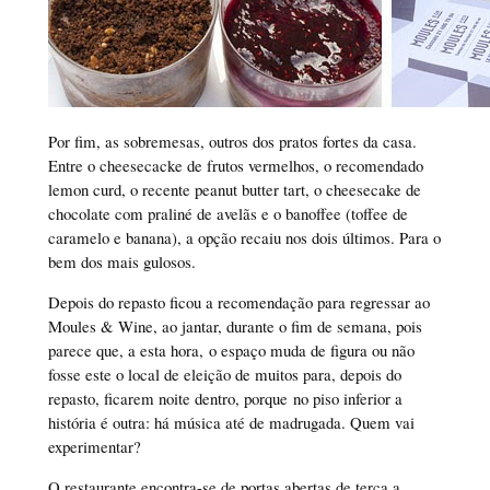
Por fim, as sobremesas, outros dos pratos fortes da casa.
Entre o cheesecacke de frutos vermelhos, o recomendado
lemon curd, o recente peanut butter tart, o cheesecake de
chocolate com praliné de avelãs e o banoffee (toffee de
caramelo e banana), a opção recaiu nos dois últimos. Para o
bem dos mais gulosos.
Depois do repasto ficou a recomendação para regressar ao
Moules & Wine, ao jantar, durante o fim de semana, pois
parece que, a esta hora, o espaço muda de figura ou não
fosse este o local de eleição de muitos para, depois do
repasto, ficarem noite dentro, porque no piso inferior a
história é outra: há música até de madrugada. Quem vai
experimentar?
O restaurante encontra-se de portas abertas de terça a