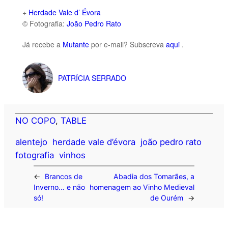
+
Herdade Vale d’ Évora
© Fotografia:
João Pedro Rato
Já recebe a
Mutante
por e-mail? Subscreva
aqui
.
PATRÍCIA SERRADO
NO COPO
, 
TABLE
alentejo
herdade vale d’évora
joão pedro rato
fotografia
vinhos
←
Brancos de
Abadia dos Tomarães, a
Inverno… e não
homenagem ao Vinho Medieval
só!
de Ourém
→