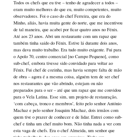
Todos os chefs que eu tive – tenho de agradecer a todos –
eram muito melhores do que eu, muito competentes, muito
observadores. Foi o caso do chef Ferreira, que era do
Minho, aliás, havia muita gente do norte, que me incentivou
de tal maneira, que acabei por ficar quatro anos no Fénix.
Até aos 23 anos. Abri um restaurante com um rapaz que
também tinha saído do Fénix. Estive lá durante dois anos,
mas dava muito trabalho. Era tudo muito exigente. Fui para
o Apolo 70, centro comercial [no Campo Pequeno], como
sub-chef, embora tivesse sido convidado para voltar ao
Fénix. Fui chef de cozinha, mas havia sempre falta de mão
de obra – agora é a mesma coisa, alguém tem de ser chef
nos restaurantes que vão abrindo, estejam ou não
preparados para o ser – até que um rapaz que me convidou
para o Vela Latina. Esse sim, um projeto de restauração,
‘com cabeça, tronco e membros’, feito pelo senhor António
Machaz e pelo senhor Joaquim Machaz, dois irmãos com
quem tive o prazer de conhecer e de lidar. Entrei como sub-
chef e tinha um chef muito bom. Não tinha nada a ver com
esta vaga de chefs. Era o chef Almeida, um senhor que
tinha trabalhado dez anos em cruzeiros. Tinha um