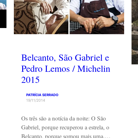
Belcanto, São Gabriel e
Pedro Lemos / Michelin
2015
PATRÍCIA SERRADO
19/11/2014
Os três são a notícia da noite: O São
Gabriel, porque recuperou a estrela, o
Belcanto, porque somou mais uma,…