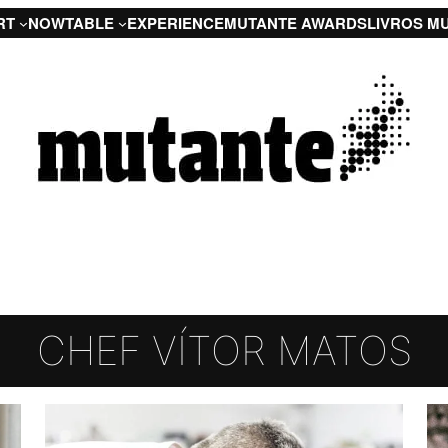
RT
NOW
TABLE
EXPERIENCE
MUTANTE AWARDS
LIVROS M
CHEF VÍTOR MATOS