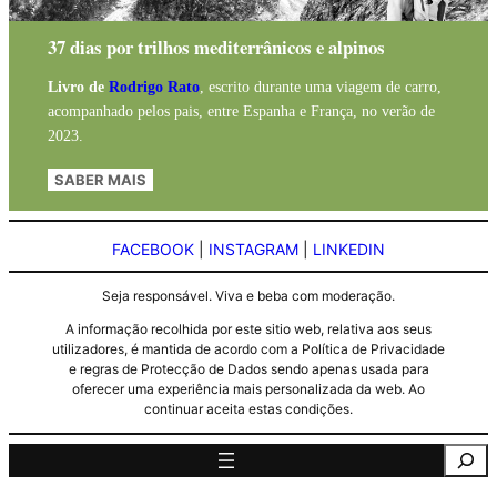
37 dias por trilhos mediterrânicos e alpinos
Livro de
Rodrigo Rato
, escrito durante uma viagem de carro,
acompanhado pelos pais, entre Espanha e França, no verão de
2023.
SABER MAIS
FACEBOOK
|
INSTAGRAM
|
LINKEDIN
Seja responsável. Viva e beba com moderação.
A informação recolhida por este sitio web, relativa aos seus
utilizadores, é mantida de acordo com a Política de Privacidade
e regras de Protecção de Dados sendo apenas usada para
oferecer uma experiência mais personalizada da web. Ao
continuar aceita estas condições.
Pesquisa