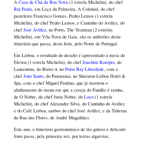
A
Casa de Chá da Boa Nova
(1 estrela Michelin), do chef
Rui Paula
, em Leça da Palmeira, A Colonial, do chef
pasteleiro Francisco Gomes, Pedro Lemos (1 estrela
Michelin), do chef Pedro Lemos, e Cantinho do Avillez, do
chef
José Avillez
, no Porto, The Yeatman (2 estrelas
Michelin), em Vila Nova de Gaia, são os anfitriões deste
itinerário que passa, desta feita, pelo Norte de Portugal.
Em Lisboa, o resultado do desafio é apresentado à mesa do
Eleven (1 estrela Michelin), do chef
Joachim Koerper
, do
Laurentina, do Bistro 4, no
Porto Bay Liberdade
, com o
chef
João Santo
, do Panorama, no Sheraton Lisboa Hotel &
Spa, com o chef Miguel Paulino, que já mostrou o
alinhamento do menu em que a cereja do Fundão é rainha,
de O Nobre, da chef Justa Nobre, do
Loco
(1 estrela
Michelin), do chef Alexandre Silva, do Cantinho do Avillez
e do Café Lisboa, ambos do chef José Avillez, e da Taberna
da Rua das Flores, de André Magalhães.
Este ano, o itinerário gastronómico de tão guloso e delicado
fruto passa, pela primeira vez, por terras algarvias,