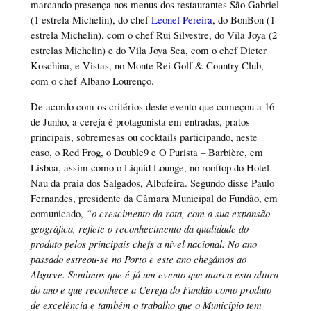
marcando presença nos menus dos restaurantes São Gabriel
(1 estrela Michelin), do chef
Leonel Pereira
, do BonBon (1
estrela Michelin), com o chef Rui Silvestre, do Vila Joya (2
estrelas Michelin) e do Vila Joya Sea, com o chef Dieter
Koschina, e Vistas, no Monte Rei Golf & Country Club,
com o chef Albano Lourenço.
De acordo com os critérios deste evento que começou a 16
de Junho, a cereja é protagonista em entradas, pratos
principais, sobremesas ou cocktails participando, neste
caso, o Red Frog, o Double9 e O Purista – Barbière, em
Lisboa, assim como o Liquid Lounge, no rooftop do Hotel
Nau da praia dos Salgados, Albufeira. Segundo disse Paulo
Fernandes, presidente da Câmara Municipal do Fundão, em
comunicado,
“o crescimento da rota, com a sua expansão
geográfica, reflete o reconhecimento da qualidade do
produto pelos principais chefs a nível nacional. No ano
passado estreou-se no Porto e este ano chegámos ao
Algarve. Sentimos que é já um evento que marca esta altura
do ano e que reconhece a Cereja do Fundão como produto
de excelência e também o trabalho que o Município tem