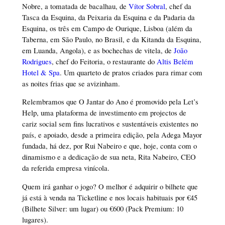
Nobre, a tomatada de bacalhau, de
Vítor Sobral
, chef da
Tasca da Esquina, da Peixaria da Esquina e da Padaria da
Esquina, os três em Campo de Ourique, Lisboa (além da
Taberna, em São Paulo, no Brasil, e da Kitanda da Esquina,
em Luanda, Angola), e as bochechas de vitela, de
João
Rodrigues
, chef do Feitoria, o restaurante do
Altis Belém
Hotel & Spa
. Um quarteto de pratos criados para rimar com
as noites frias que se avizinham.
Relembramos que O Jantar do Ano é promovido pela Let’s
Help, uma plataforma de investimento em projectos de
cariz social sem fins lucrativos e sustentáveis existentes no
país, e apoiado, desde a primeira edição, pela Adega Mayor
fundada, há dez, por Rui Nabeiro e que, hoje, conta com o
dinamismo e a dedicação de sua neta, Rita Nabeiro, CEO
da referida empresa vinícola.
Quem irá ganhar o jogo? O melhor é adquirir o bilhete que
já está à venda na Ticketline e nos locais habituais por €45
(Bilhete Silver: um lugar) ou €600 (Pack Premium: 10
lugares).