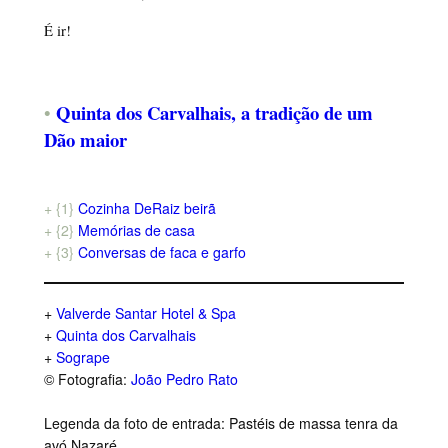
É ir!
Quinta dos Carvalhais, a tradição de um
•
Dão maior
+ {1}
Cozinha DeRaiz beirã
+ {2}
Memórias de casa
+ {3}
Conversas de faca e garfo
+
Valverde Santar Hotel & Spa
+
Quinta dos Carvalhais
+
Sogrape
© Fotografia:
João Pedro Rato
Legenda da foto de entrada: Pastéis de massa tenra da
avó Nazaré