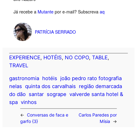
Já recebe a
Mutante
por e-mail? Subscreva
aq
PATRÍCIA SERRADO
EXPERIENCE
, 
HOTÉIS
, 
NO COPO
, 
TABLE
, 
TRAVEL
gastronomia
hotéis
joão pedro rato fotografia
nelas
quinta dos carvalhais
região demarcada
do dão
santar
sogrape
valverde santa hotel &
spa
vinhos
←
Conversas de faca e
Carlos Paredes por
garfo {3}
Mísia
→