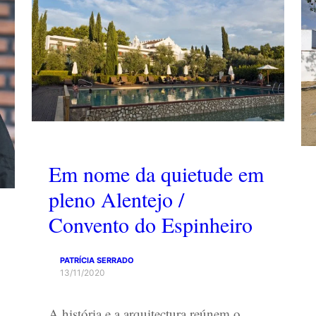
Em nome da quietude em
pleno Alentejo /
Convento do Espinheiro
PATRÍCIA SERRADO
13/11/2020
A história e a arquitectura reúnem o