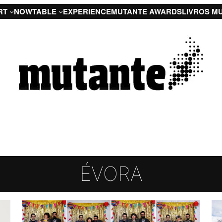
RT
NOW
TABLE
EXPERIENCE
MUTANTE AWARDS
LIVROS M
ÉVORA