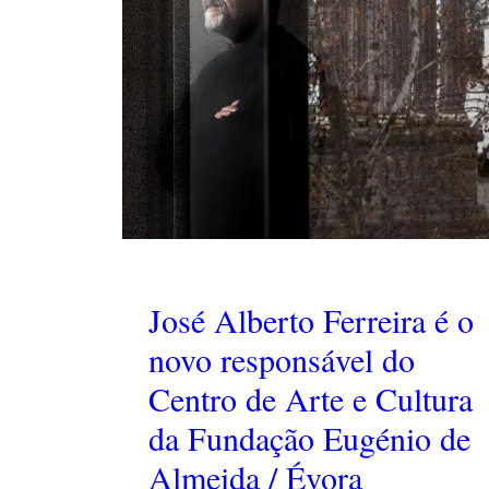
José Alberto Ferreira é o
novo responsável do
Centro de Arte e Cultura
da Fundação Eugénio de
Almeida / Évora