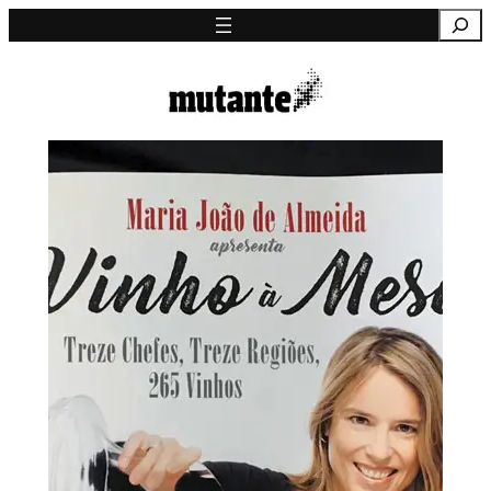
Saltar
Pesquisa
para
o
conteúdo