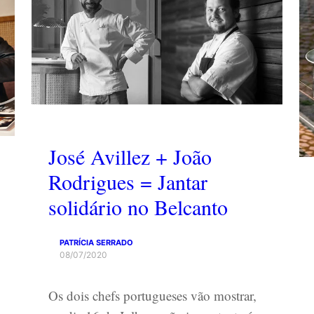
José Avillez + João
Rodrigues = Jantar
solidário no Belcanto
PATRÍCIA SERRADO
08/07/2020
Os dois chefs portugueses vão mostrar,