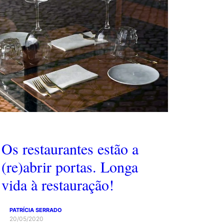
Os restaurantes estão a
(re)abrir portas. Longa
vida à restauração!
PATRÍCIA SERRADO
20/05/2020