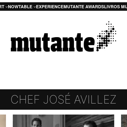
RT
NOW
TABLE
EXPERIENCE
MUTANTE AWARDS
LIVROS M
CHEF JOSÉ AVILLEZ