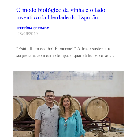
O modo biológico da vinha e o lado
inventivo da Herdade do Esporão
PATRÍCIA SERRADO
23/09/2019
“Está ali um coelho! É enorme!” A frase sustenta a
surpresa e, ao mesmo tempo, o quão delicioso é ver…