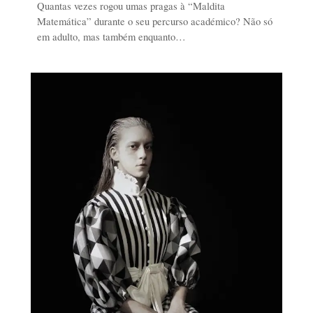
Quantas vezes rogou umas pragas à “Maldita
Matemática” durante o seu percurso académico? Não só
em adulto, mas também enquanto…