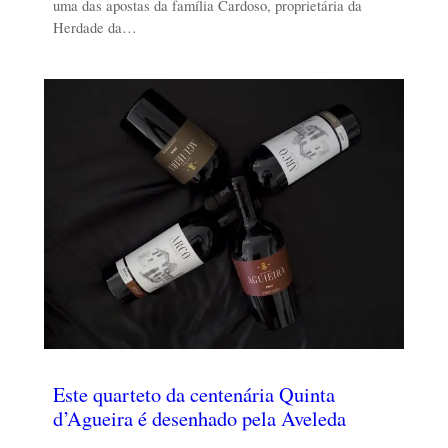
uma das apostas da família Cardoso, proprietária da
Herdade da…
Este quarteto da centenária Quinta
d’Agueira é desenhado pela Aveleda